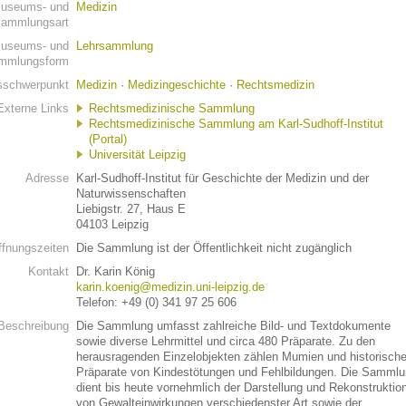
useums- und
Medizin
ammlungsart
useums- und
Lehrsammlung
mmlungsform
schwerpunkt
Medizin
·
Medizingeschichte
·
Rechtsmedizin
Externe Links
Rechtsmedizinische Sammlung
Rechtsmedizinische Sammlung am Karl-Sudhoff-Institut
(Portal)
Universität Leipzig
Adresse
Karl-Sudhoff-Institut für Geschichte der Medizin und der
Naturwissenschaften
Liebigstr. 27, Haus E
04103 Leipzig
ffnungszeiten
Die Sammlung ist der Öffentlichkeit nicht zugänglich
Kontakt
Dr. Karin König
karin.koenig@medizin.uni-leipzig.de
Telefon: +49 (0) 341 97 25 606
Beschreibung
Die Sammlung umfasst zahlreiche Bild- und Textdokumente
sowie diverse Lehrmittel und circa 480 Präparate. Zu den
herausragenden Einzelobjekten zählen Mumien und historisch
Präparate von Kindestötungen und Fehlbildungen. Die Samml
dient bis heute vornehmlich der Darstellung und Rekonstruktio
von Gewalteinwirkungen verschiedenster Art sowie der