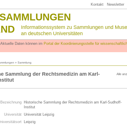
Kontakt
Newsletter
SSAMMLUNGEN
AND
Informationssystem zu Sammlungen und Mus
an deutschen Universitäten
. Aktuelle Daten können im
Portal der Koordinierungsstelle für wissenschaftl
ammlungen
» Sammlung
he Sammlung der Rechtsmedizin am Karl-
Alle an
stitut
n
Bezeichnung
Historische Sammlung der Rechtsmedizin am Karl-Sudhoff-
Institut
Universität
Universität Leipzig
niversitätsort
Leipzig