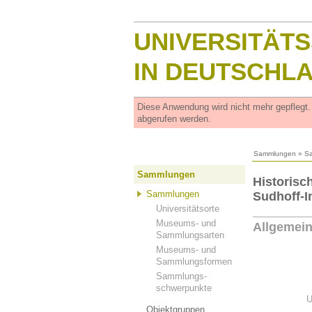
UNIVERSITÄT
IN DEUTSCHL
Diese Anwendung wird nicht mehr gepflegt
abgerufen werden.
Sammlungen
»
S
Sammlungen
Historisc
Sammlungen
Sudhoff-In
Universitätsorte
Museums- und
Allgemei
Sammlungsarten
Museums- und
Sammlungsformen
Sammlungs-
schwerpunkte
U
Objektgruppen