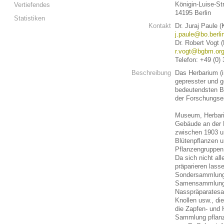
Königin-Luise-St
Vertiefendes
14195 Berlin
Statistiken
Kontakt
Dr. Juraj Paule (
j.paule@bo.berli
Dr. Robert Vogt 
r.vogt@bgbm.or
Telefon: +49 (0)
Beschreibung
Das Herbarium (i
gepresster und g
bedeutendsten B
der Forschungse
Museum, Herbari
Gebäude an der K
zwischen 1903 u
Blütenpflanzen u
Pflanzengruppen,
Da sich nicht all
präparieren lass
Sondersammlunge
Samensammlung (
Nasspräparatesam
Knollen usw., die
die Zapfen- und
Sammlung pflanzl