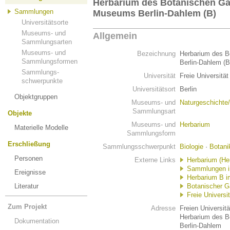
Herbarium des Botanischen Ga
Sammlungen
Museums Berlin-Dahlem (B)
Universitätsorte
Museums- und
Allgemein
Sammlungsarten
Museums- und
Bezeichnung
Herbarium des B
Sammlungsformen
Berlin-Dahlem (B
Sammlungs-
Universität
Freie Universität
schwerpunkte
Universitätsort
Berlin
Objektgruppen
Museums- und
Naturgeschichte
Sammlungsart
Objekte
Museums- und
Herbarium
Materielle Modelle
Sammlungsform
Erschließung
Sammlungsschwerpunkt
Biologie
·
Botani
Personen
Externe Links
Herbarium (He
Sammlungen in 
Ereignisse
Herbarium B i
Literatur
Botanischer Ga
Freie Universit
Zum Projekt
Adresse
Freien Universitä
Herbarium des B
Dokumentation
Berlin-Dahlem