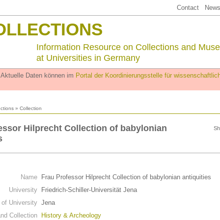
Contact
Newsl
OLLECTIONS
Information Resource on Collections and Mus
at Universities in Germany
. Aktuelle Daten können im
Portal der Koordinierungsstelle für wissenschaftl
ections
» Collection
essor Hilprecht Collection of babylonian
Sh
s
Name
Frau Professor Hilprecht Collection of babylonian antiquities
University
Friedrich-Schiller-Universität Jena
 of University
Jena
d Collection
History & Archeology