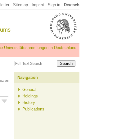
etter
Sitemap
Imprint
Sign in
Deutsch
eums
iche Universitätssammlungen in Deutschland
Navigation
ow all
General
Holdings
History
Publications