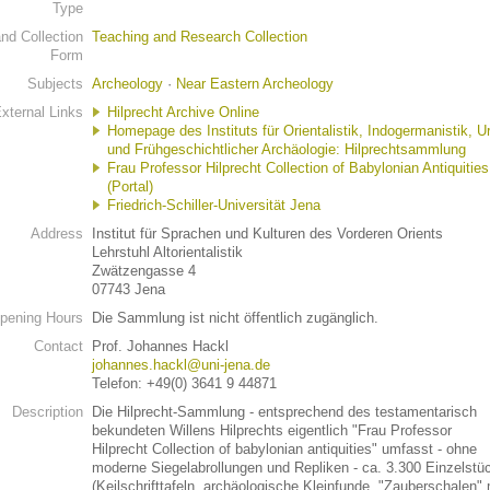
Type
d Collection
Teaching and Research Collection
Form
Subjects
Archeology
·
Near Eastern Archeology
xternal Links
Hilprecht Archive Online
Homepage des Instituts für Orientalistik, Indogermanistik, Ur
und Frühgeschichtlicher Archäologie: Hilprechtsammlung
Frau Professor Hilprecht Collection of Babylonian Antiquities
(Portal)
Friedrich-Schiller-Universität Jena
Address
Institut für Sprachen und Kulturen des Vorderen Orients
Lehrstuhl Altorientalistik
Zwätzengasse 4
07743 Jena
pening Hours
Die Sammlung ist nicht öffentlich zugänglich.
Contact
Prof. Johannes Hackl
johannes.hackl@uni-jena.de
Telefon: +49(0) 3641 9 44871
Description
Die Hilprecht-Sammlung - entsprechend des testamentarisch
bekundeten Willens Hilprechts eigentlich "Frau Professor
Hilprecht Collection of babylonian antiquities" umfasst - ohne
moderne Siegelabrollungen und Repliken - ca. 3.300 Einzelstü
(Keilschrifttafeln, archäologische Kleinfunde, "Zauberschalen" 