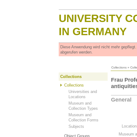
UNIVERSITY C
IN GERMANY
Diese Anwendung wird nicht mehr gepflegt
abgerufen werden.
Collections
»
Coll
Collections
Frau Prof
Collections
antiquitie
Universities and
Locations
General
Museum and
Collection Types
Museum and
Collection Forms
Location
Subjects
Museum an
Object Groups