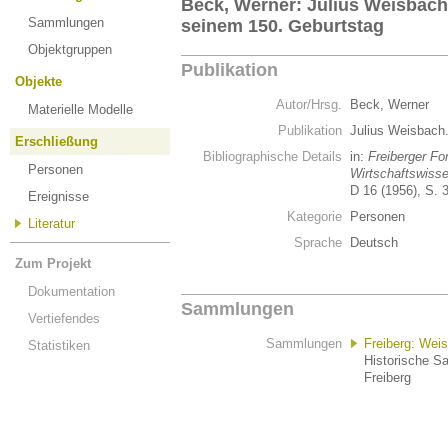
Beck, Werner: Julius Weisbach
Sammlungen
seinem 150. Geburtstag
Objektgruppen
Publikation
Objekte
Autor/Hrsg.
Beck, Werner
Materielle Modelle
Publikation
Julius Weisbach
Erschließung
Bibliographische Details
in:
Freiberger Fo
Personen
Wirtschaftswiss
D 16 (1956), S. 
Ereignisse
Kategorie
Personen
Literatur
Sprache
Deutsch
Zum Projekt
Dokumentation
Sammlungen
Vertiefendes
Sammlungen
Freiberg: We
Statistiken
Historische S
Freiberg