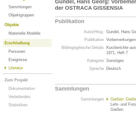
Gundel, Hans Georg: Vorbemer
Sammlungen
der OSTRACA GISSENSIA
Objektgruppen
Publikation
Objekte
Autor/Hrsg.
Gundel, Hans G
Materielle Modelle
Publikation
Vorbemerkunge
Erschließung
Bibliographische Details
Kurzberichte au
Personen
1971, Heft 7
Ereignisse
Kategorie
Sonstiges
Literatur
Sprache
Deutsch
Zum Projekt
Sammlungen
Dokumentation
Vertiefendes
Sammlungen
Gießen: Gieß
Lehr- und For
Statistiken
Gießen