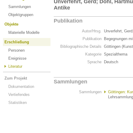
Unverfehrt, Gerd; Döhl, Hartm
Sammlungen
Antike
Objektgruppen
Publikation
Objekte
Autor/Hrsg.
Unverfehrt, Gerd
Materielle Modelle
Publikation
Begegnungen mit
Erschließung
Bibliographische Details
Göttingen (Kuns
Personen
Kategorie
Spezialthema
Ereignisse
Sprache
Deutsch
Literatur
Zum Projekt
Sammlungen
Dokumentation
Sammlungen
Göttingen: Ku
Vertiefendes
Lehrsammlung 
Statistiken