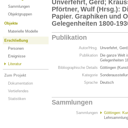
Unverfehrt, Gerd; Krauss
Sammlungen
Pförtner, Wulf (Hrsg.): D
Objektgruppen
Papier. Graphiken und O
Gelegenheiten 1800-193
Objekte
Materielle Modelle
Publikation
Erschließung
Autor/Hrsg.
Unverfehrt, Gerd;
Personen
Publikation
Die ganze Welt i
Ereignisse
Gelegenheiten 
Literatur
Bibliographische Details
Göttingen (Kuns
Kategorie
Sonderausstellu
Zum Projekt
Sprache
Deutsch
Dokumentation
Vertiefendes
Statistiken
Sammlungen
Sammlungen
Göttingen: Ku
Lehrsammlung 