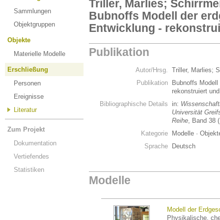
Triller, Marlies; Schirrme
Sammlungen
Bubnoffs Modell der erd
Objektgruppen
Entwicklung - rekonstru
Objekte
Publikation
Materielle Modelle
Erschließung
Autor/Hrsg.
Triller, Marlies;
Publikation
Bubnoffs Modell 
Personen
rekonstruiert un
Ereignisse
Bibliographische Details
in:
Wissenschaftl
Literatur
Universität Grei
Reihe
, Band 38 (
Zum Projekt
Kategorie
Modelle · Objek
Dokumentation
Sprache
Deutsch
Vertiefendes
Statistiken
Modelle
Modell der Erdges
Physikalische, ch