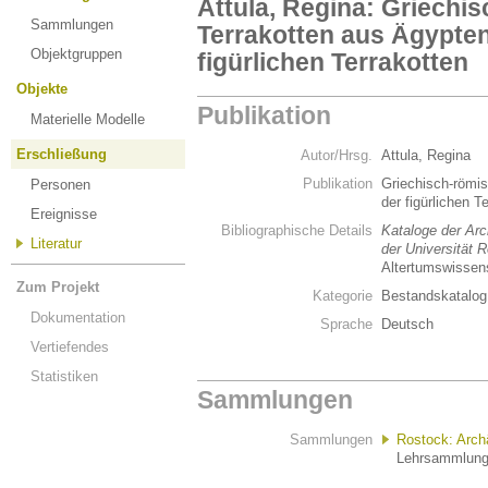
Attula, Regina: Griechi
Sammlungen
Terrakotten aus Ägypte
Objektgruppen
figürlichen Terrakotten
Objekte
Publikation
Materielle Modelle
Erschließung
Autor/Hrsg.
Attula, Regina
Publikation
Griechisch-römi
Personen
der figürlichen T
Ereignisse
Bibliographische Details
Kataloge der Ar
Literatur
der Universität 
Altertumswissen
Zum Projekt
Kategorie
Bestandskatalog
Dokumentation
Sprache
Deutsch
Vertiefendes
Statistiken
Sammlungen
Sammlungen
Rostock: Arc
Lehrsammlung 