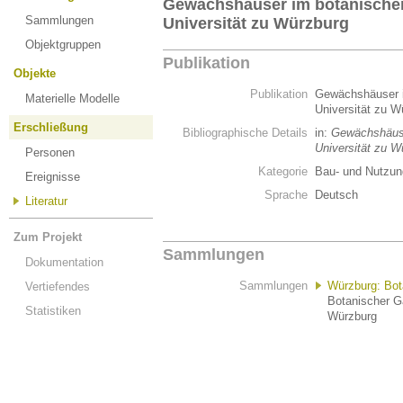
Gewächshäuser im botanischen
Sammlungen
Universität zu Würzburg
Objektgruppen
Publikation
Objekte
Publikation
Gewächshäuser i
Materielle Modelle
Universität zu 
Erschließung
Bibliographische Details
in:
Gewächshäuse
Universität zu W
Personen
Kategorie
Bau- und Nutzun
Ereignisse
Sprache
Deutsch
Literatur
Zum Projekt
Sammlungen
Dokumentation
Sammlungen
Würzburg: Bot
Vertiefendes
Botanischer Ga
Statistiken
Würzburg