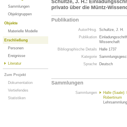
Schultze, J. H.: Einladungsschr
Sammlungen
privato über die Müntz-Wissen
Objektgruppen
Publikation
Objekte
Autor/Hrsg.
Schultze, J. H.
Materielle Modelle
Publikation
Einladungsschrif
Erschließung
Wissenchaft
Personen
Bibliographische Details
Halle 1737
Ereignisse
Kategorie
Sammlungsgesch
Literatur
Sprache
Deutsch
Zum Projekt
Sammlungen
Dokumentation
Vertiefendes
Sammlungen
Halle (Saale
Robertinum
Statistiken
Lehrsammlung ·