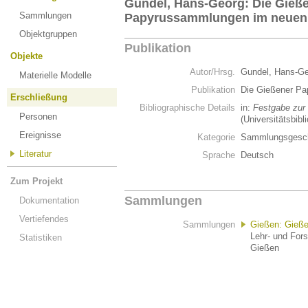
Gundel, Hans-Georg: Die Gieß
Sammlungen
Papyrussammlungen im neue
Objektgruppen
Publikation
Objekte
Autor/Hrsg.
Gundel, Hans-G
Materielle Modelle
Publikation
Die Gießener P
Erschließung
Bibliographische Details
in:
Festgabe zur
Personen
(Universitätsbibl
Ereignisse
Kategorie
Sammlungsgesch
Literatur
Sprache
Deutsch
Zum Projekt
Sammlungen
Dokumentation
Vertiefendes
Sammlungen
Gießen: Gieß
Lehr- und For
Statistiken
Gießen