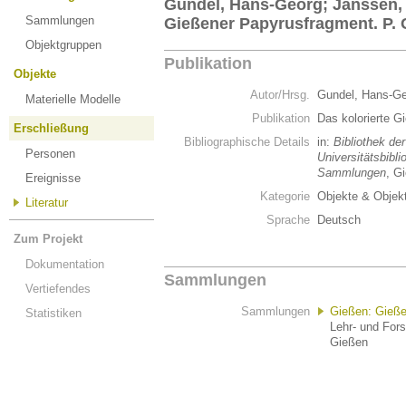
Gundel, Hans-Georg; Janssen, J
Sammlungen
Gießener Papyrusfragment. P. G
Objektgruppen
Publikation
Objekte
Autor/Hrsg.
Gundel, Hans-Ge
Materielle Modelle
Publikation
Das kolorierte G
Erschließung
Bibliographische Details
in:
Bibliothek de
Personen
Universitätsbibl
Sammlungen
, G
Ereignisse
Kategorie
Objekte & Objek
Literatur
Sprache
Deutsch
Zum Projekt
Dokumentation
Sammlungen
Vertiefendes
Sammlungen
Gießen: Gieß
Statistiken
Lehr- und For
Gießen