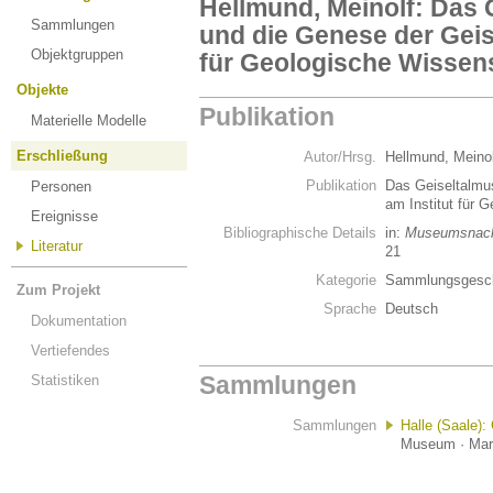
Hellmund, Meinolf: Das
Sammlungen
und die Genese der Geis
Objektgruppen
für Geologische Wissens
Objekte
Publikation
Materielle Modelle
Erschließung
Autor/Hrsg.
Hellmund, Meino
Publikation
Das Geiseltalmu
Personen
am Institut für 
Ereignisse
Bibliographische Details
in:
Museumsnachr
Literatur
21
Kategorie
Sammlungsgesch
Zum Projekt
Sprache
Deutsch
Dokumentation
Vertiefendes
Sammlungen
Statistiken
Sammlungen
Halle (Saale)
Museum · Marti