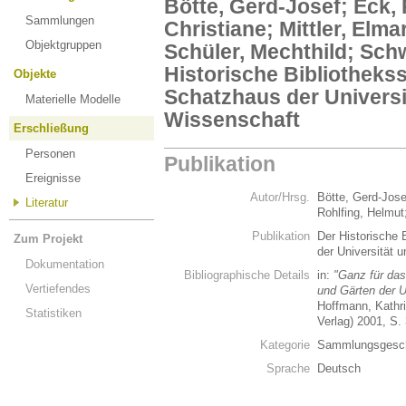
Bötte, Gerd-Josef; Eck, 
Sammlungen
Christiane; Mittler, Elma
Objektgruppen
Schüler, Mechthild; Sch
Historische Bibliothekss
Objekte
Schatzhaus der Universi
Materielle Modelle
Wissenschaft
Erschließung
Personen
Publikation
Ereignisse
Autor/Hrsg.
Bötte, Gerd-Josef
Literatur
Rohlfing, Helmut
Publikation
Der Historische 
Zum Projekt
der Universität 
Dokumentation
Bibliographische Details
in:
"Ganz für da
Vertiefendes
und Gärten der U
Hoffmann, Kathri
Statistiken
Verlag) 2001, S.
Kategorie
Sammlungsgesch
Sprache
Deutsch