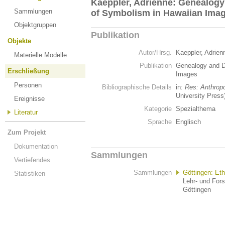
Kaeppler, Adrienne: Genealogy
Sammlungen
of Symbolism in Hawaiian Ima
Objektgruppen
Publikation
Objekte
Autor/Hrsg.
Kaeppler, Adrie
Materielle Modelle
Publikation
Genealogy and D
Erschließung
Images
Personen
Bibliographische Details
in:
Res: Anthrop
University Press
Ereignisse
Kategorie
Spezialthema
Literatur
Sprache
Englisch
Zum Projekt
Dokumentation
Sammlungen
Vertiefendes
Sammlungen
Göttingen: Et
Statistiken
Lehr- und For
Göttingen