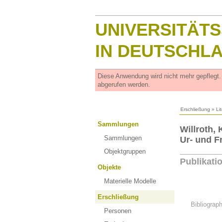
UNIVERSITÄT
IN DEUTSCHL
Diese Anwendung wird nicht mehr gepflegt
abgerufen werden.
Erschließung
»
Li
Sammlungen
Willroth,
Sammlungen
Ur- und F
Objektgruppen
Publikati
Objekte
Materielle Modelle
Erschließung
Bibliograp
Personen