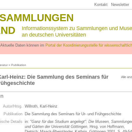
Kontakt
Newsletter
SSAMMLUNGEN
AND
Informationssystem zu Sammlungen und Mus
an deutschen Universitäten
. Aktuelle Daten können im
Portal der Koordinierungsstelle für wissenschaftl
teratur
» Publikation
 Karl-Heinz: Die Sammlung des Seminars für
Alle an
rühgeschichte
on
Autor/Hrsg.
Willroth, Karl-Heinz
Publikation
Die Sammlung des Seminars für Ur- und Frühgeschichte
hische Details
in:
"Ganz für das Studium angelegt": Die Museen, Sammlunge
und Gärten der Universität Göttingen
. Hrsg. von Hoffmann,
Dietrich; Maack-Rheinländer, Kathrin, Göttingen 2001, S. 49-54