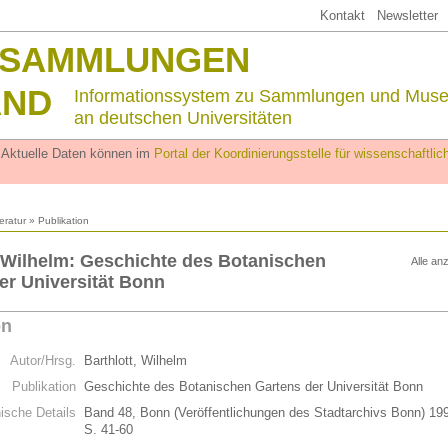
Kontakt
Newsletter
SSAMMLUNGEN
AND
Informationssystem zu Sammlungen und Mus
an deutschen Universitäten
. Aktuelle Daten können im
Portal der Koordinierungsstelle für wissenschaftl
teratur
» Publikation
, Wilhelm: Geschichte des Botanischen
Alle an
er Universität Bonn
on
Autor/Hrsg.
Barthlott, Wilhelm
Publikation
Geschichte des Botanischen Gartens der Universität Bonn
hische Details
Band 48, Bonn (Veröffentlichungen des Stadtarchivs Bonn) 19
S. 41-60