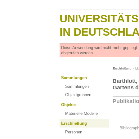
UNIVERSITÄT
IN DEUTSCHL
Diese Anwendung wird nicht mehr gepflegt
abgerufen werden.
Erschließung
»
Li
Sammlungen
Barthlott
Sammlungen
Gartens d
Objektgruppen
Publikati
Objekte
Materielle Modelle
Erschließung
Bibliograp
Personen