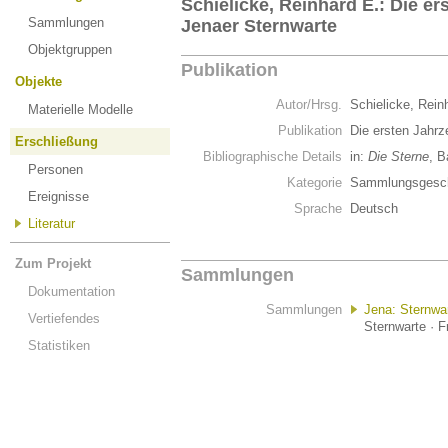
Schielicke, Reinhard E.: Die er
Sammlungen
Jenaer Sternwarte
Objektgruppen
Publikation
Objekte
Autor/Hrsg.
Schielicke, Rein
Materielle Modelle
Publikation
Die ersten Jahrz
Erschließung
Bibliographische Details
in:
Die Sterne
, B
Personen
Kategorie
Sammlungsgesch
Ereignisse
Sprache
Deutsch
Literatur
Zum Projekt
Sammlungen
Dokumentation
Sammlungen
Jena: Sternwa
Vertiefendes
Sternwarte · F
Statistiken