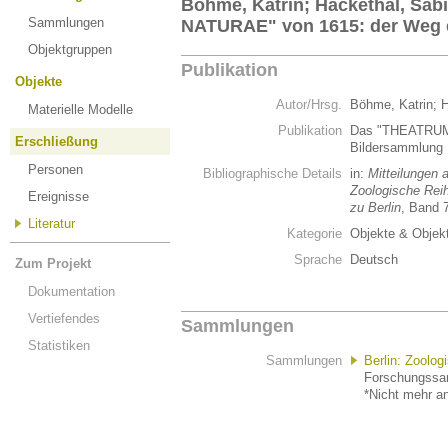
Böhme, Katrin; Hackethal, Sa
Sammlungen
NATURAE" von 1615: der Weg 
Objektgruppen
Publikation
Objekte
Autor/Hrsg.
Böhme, Katrin; 
Materielle Modelle
Publikation
Das "THEATRUM 
Erschließung
Bildersammlung
Personen
Bibliographische Details
in:
Mitteilungen 
Zoologische Reihe
Ereignisse
zu Berlin
, Band 7
Literatur
Kategorie
Objekte & Objek
Sprache
Deutsch
Zum Projekt
Dokumentation
Vertiefendes
Sammlungen
Statistiken
Sammlungen
Berlin: Zoolo
Forschungssam
*Nicht mehr an