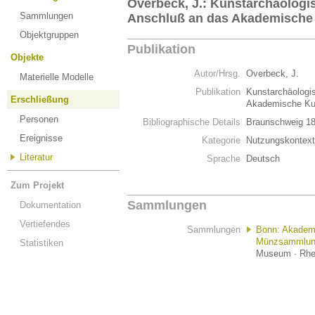
Overbeck, J.: Kunstarchäologi
Sammlungen
Anschluß an das Akademisch
Objektgruppen
Publikation
Objekte
Autor/Hrsg.
Overbeck, J.
Materielle Modelle
Publikation
Kunstarchäologi
Erschließung
Akademische K
Personen
Bibliographische Details
Braunschweig 1
Ereignisse
Kategorie
Nutzungskontext
Literatur
Sprache
Deutsch
Zum Projekt
Sammlungen
Dokumentation
Vertiefendes
Sammlungen
Bonn: Akadem
Münzsammlu
Statistiken
Museum · Rhei