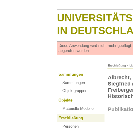
UNIVERSITÄT
IN DEUTSCHL
Diese Anwendung wird nicht mehr gepflegt
abgerufen werden.
Erschließung
»
Li
Sammlungen
Albrecht,
Sammlungen
Siegfried
Freiberge
Objektgruppen
Historisc
Objekte
Materielle Modelle
Publikati
Erschließung
Personen