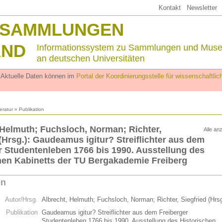
Kontakt
Newsletter
SSAMMLUNGEN
AND
Informationssystem zu Sammlungen und Mus
an deutschen Universitäten
. Aktuelle Daten können im
Portal der Koordinierungsstelle für wissenschaftl
teratur
» Publikation
 Helmuth; Fuchsloch, Norman; Richter,
Alle an
 (Hrsg.): Gaudeamus igitur? Streiflichter aus dem
r Studentenleben 1766 bis 1990. Ausstellung des
hen Kabinetts der TU Bergakademie Freiberg
on
Autor/Hrsg.
Albrecht, Helmuth; Fuchsloch, Norman; Richter, Siegfried (Hrs
Publikation
Gaudeamus igitur? Streiflichter aus dem Freiberger
Studentenleben 1766 bis 1990. Ausstellung des Historischen