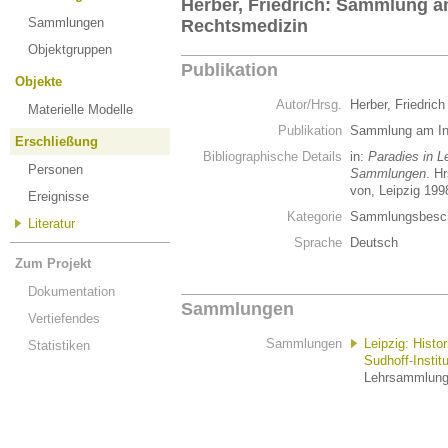
Herber, Friedrich: Sammlung am
Sammlungen
Rechtsmedizin
Objektgruppen
Publikation
Objekte
Autor/Hrsg.
Herber, Friedric
Materielle Modelle
Publikation
Sammlung am Ins
Erschließung
Bibliographische Details
in:
Paradies in L
Personen
Sammlungen
. H
von, Leipzig 199
Ereignisse
Kategorie
Sammlungsbesch
Literatur
Sprache
Deutsch
Zum Projekt
Dokumentation
Sammlungen
Vertiefendes
Sammlungen
Leipzig: Hist
Statistiken
Sudhoff-Institu
Lehrsammlung ·