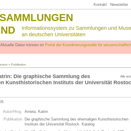
Kontakt
Newsletter
SSAMMLUNGEN
AND
Informationssystem zu Sammlungen und Mus
an deutschen Universitäten
. Aktuelle Daten können im
Portal der Koordinierungsstelle für wissenschaftl
teratur
» Publikation
Katrin: Die graphische Sammlung des
Alle an
n Kunsthistorischen Instituts der Universität Rostoc
on
Autor/Hrsg.
Arrieta, Katrin
Publikation
Die graphische Sammlung des ehemaligen Kunsthistorischen
Instituts der Universität Rostock. Katalog