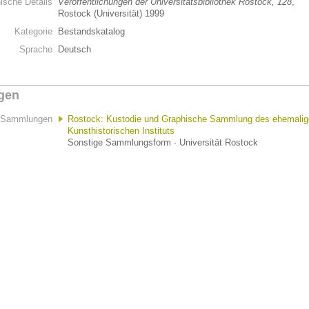
hische Details
Veröffentlichungen der Universitätsbibliothek Rostock, 128
,
Rostock (Universität) 1999
Kategorie
Bestandskatalog
Sprache
Deutsch
gen
Sammlungen
Rostock: Kustodie und Graphische Sammlung des ehemali
Kunsthistorischen Instituts
Sonstige Sammlungsform · Universität Rostock