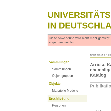
UNIVERSITÄT
IN DEUTSCHL
Diese Anwendung wird nicht mehr gepflegt
abgerufen werden.
Erschließung
»
Li
Sammlungen
Arrieta, 
Sammlungen
ehemalige
Katalog
Objektgruppen
Objekte
Publikati
Materielle Modelle
Erschließung
Personen