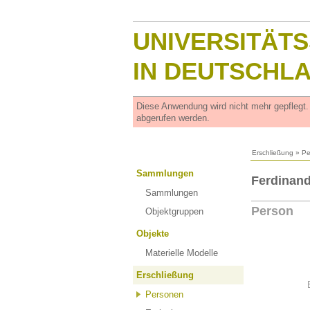
UNIVERSITÄT
IN DEUTSCHL
Diese Anwendung wird nicht mehr gepflegt
abgerufen werden.
Erschließung
»
Pe
Sammlungen
Ferdinand
Sammlungen
Person
Objektgruppen
Objekte
Materielle Modelle
Erschließung
Personen