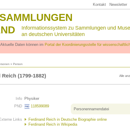
Kontakt
Newsletter
SSAMMLUNGEN
AND
Informationssystem zu Sammlungen und Mus
an deutschen Universitäten
. Aktuelle Daten können im
Portal der Koordinierungsstelle für wissenschaftl
rsonen
» Person
 Reich (1799-1882)
Alle an
Info
Physiker
PND
118599089
Personennamendatei
Externe Links
Ferdinand Reich in Deutsche Biographie online
Ferdinand Reich in Wikipedia