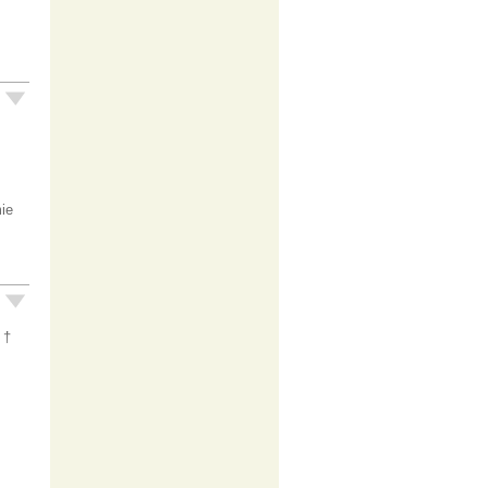
ie
 †