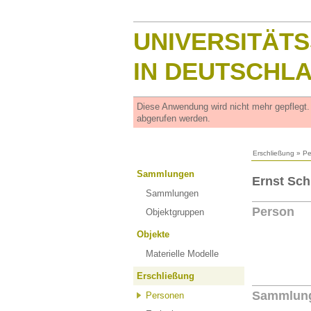
UNIVERSITÄT
IN DEUTSCHL
Diese Anwendung wird nicht mehr gepflegt
abgerufen werden.
Erschließung
»
Pe
Sammlungen
Ernst Sch
Sammlungen
Person
Objektgruppen
Objekte
Materielle Modelle
Erschließung
Sammlun
Personen