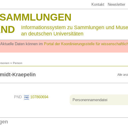
Kontakt
Newsletter
SSAMMLUNGEN
AND
Informationssystem zu Sammlungen und Mus
an deutschen Universitäten
. Aktuelle Daten können im
Portal der Koordinierungsstelle für wissenschaftl
rsonen
» Person
midt-Kraepelin
Alle an
PND
107860694
Personennamendatei
gen