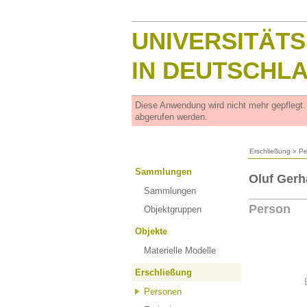
UNIVERSITÄT
IN DEUTSCHL
Diese Anwendung wird nicht mehr gepflegt
abgerufen werden.
Erschließung
»
Pe
Sammlungen
Oluf Gerh
Sammlungen
Person
Objektgruppen
Objekte
Materielle Modelle
Erschließung
Personen