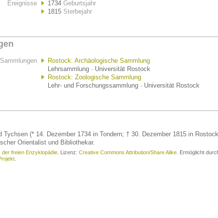
Ereignisse
1734
Geburtsjahr
1815
Sterbejahr
gen
Sammlungen
Rostock: Archäologische Sammlung
Lehrsammlung · Universität Rostock
Rostock: Zoologische Sammlung
Lehr- und Forschungssammlung · Universität Rostock
d Tychsen (* 14. Dezember 1734 in Tondern; † 30. Dezember 1815 in Rostock
scher Orientalist und Bibliothekar.
, der freien Enzyklopädie
. Lizenz:
Creative Commons Attribution/Share Alike
. Ermöglicht durc
rojekt
.