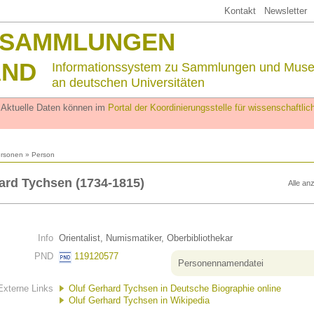
Kontakt
Newsletter
SSAMMLUNGEN
AND
Informationssystem zu Sammlungen und Mus
an deutschen Universitäten
. Aktuelle Daten können im
Portal der Koordinierungsstelle für wissenschaftl
rsonen
» Person
ard Tychsen (1734-1815)
Alle an
Info
Orientalist, Numismatiker, Oberbibliothekar
PND
119120577
Personennamendatei
Externe Links
Oluf Gerhard Tychsen in Deutsche Biographie online
Oluf Gerhard Tychsen in Wikipedia