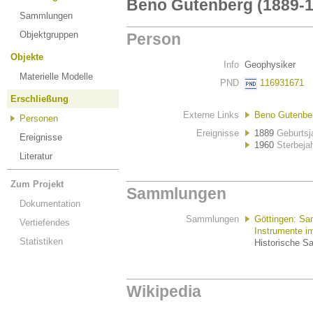
Beno Gutenberg (1889-1
Sammlungen
Objektgruppen
Person
Objekte
Info
Geophysiker
Materielle Modelle
PND
116931671
Erschließung
Externe Links
Beno Gutenber
Personen
Ereignisse
1889
Geburtsj
Ereignisse
1960
Sterbeja
Literatur
Zum Projekt
Sammlungen
Dokumentation
Sammlungen
Göttingen: Sa
Vertiefendes
Instrumente im
Statistiken
Historische S
Wikipedia