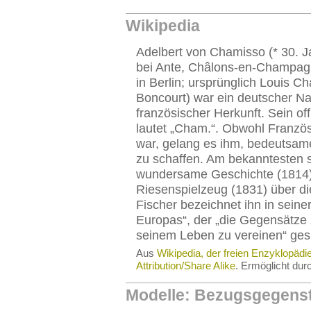
Wikipedia
Adelbert von Chamisso (* 30. 
bei Ante, Châlons-en-Champagn
in Berlin; ursprünglich Louis C
Boncourt) war ein deutscher Na
französischer Herkunft. Sein of
lautet „Cham.“. Obwohl Franzö
war, gelang es ihm, bedeutsam
zu schaffen. Am bekanntesten s
wundersame Geschichte (1814)
Riesenspielzeug (1831) über di
Fischer bezeichnet ihn in seiner
Europas“, der „die Gegensätze 
seinem Leben zu vereinen“ ges
Aus
Wikipedia, der freien Enzyklopädi
Attribution/Share Alike
. Ermöglicht du
Modelle: Bezugsgegens