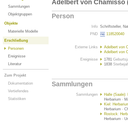
Adelbert von Chamisso 
Sammlungen
Objektgruppen
Person
Objekte
Info
Schriftsteller, N
Materielle Modelle
PND
118520040
Erschließung
Externe Links
Adelbert von 
Personen
Adelbert von 
Ereignisse
Ereignisse
1781
Geburtsj
Literatur
1838
Sterbeja
Zum Projekt
Sammlungen
Dokumentation
Vertiefendes
Sammlungen
Halle (Saale):
Statistiken
Herbarium · Ma
Kiel: Herbariu
Herbarium · Ch
Rostock: Her
Herbarium · Un