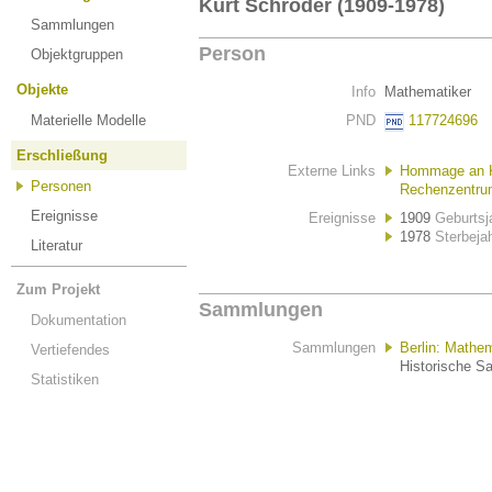
Kurt Schröder (1909-1978)
Sammlungen
Person
Objektgruppen
Objekte
Info
Mathematiker
Materielle Modelle
PND
117724696
Erschließung
Externe Links
Hommage an Ku
Personen
Rechenzentrum
Ereignisse
Ereignisse
1909
Geburtsj
1978
Sterbeja
Literatur
Zum Projekt
Sammlungen
Dokumentation
Sammlungen
Berlin: Mathe
Vertiefendes
Historische S
Statistiken