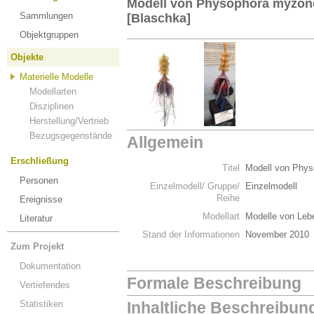
Modell von Physophora myzone
Sammlungen
[Blaschka]
Objektgruppen
Objekte
Materielle Modelle
Modellarten
Disziplinen
Herstellung/Vertrieb
Bezugsgegenstände
Allgemein
Erschließung
Titel
Modell von Phys
Personen
Einzelmodell/ Gruppe/
Einzelmodell
Reihe
Ereignisse
Modellart
Modelle von Leb
Literatur
Stand der Informationen
November 2010
Zum Projekt
Dokumentation
Formale Beschreibung
Vertiefendes
Statistiken
Inhaltliche Beschreibun