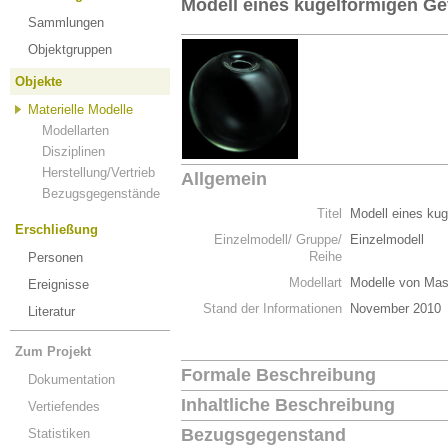
Modell eines kugelförmigen Ge
Sammlungen
Objektgruppen
Objekte
Materielle Modelle
Modellarten
Disziplinen
Herstellung/Vertrieb
Allgemein
Bezugsgegenstände
Titel
Modell eines ku
Erschließung
Einzelmodell/ Gruppe/
Einzelmodell
Reihe
Personen
Modellart
Modelle von Mas
Ereignisse
Stand der Informationen
November 2010
Literatur
Zum Projekt
Formale Beschreibung
Dokumentation
Inhaltliche Beschreibung
Vertiefendes
Bezugsgegenstand
Statistiken