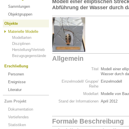
Modell einer elliptischen Stre
Sammlungen
Abführung der Wasser durch 
Objektgruppen
Objekte
Materielle Modelle
Modellarten
Disziplinen
Herstellung/Vertrieb
Bezugsgegenstände
Allgemein
Erschließung
Titel
Modell einer ell
Wasser durch d
Personen
Einzelmodell/ Gruppe/
Einzelmodell
Ereignisse
Reihe
Literatur
Modellart
Modelle von Bau
Zum Projekt
Stand der Informationen
April 2012
Dokumentation
Vertiefendes
Formale Beschreibung
Statistiken