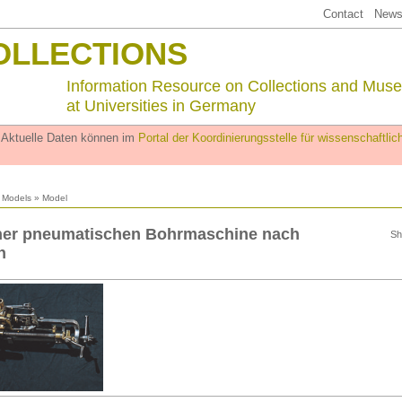
Contact
Newsl
OLLECTIONS
Information Resource on Collections and Mus
at Universities in Germany
. Aktuelle Daten können im
Portal der Koordinierungsstelle für wissenschaftl
l Models
» Model
iner pneumatischen Bohrmaschine nach
Sh
n