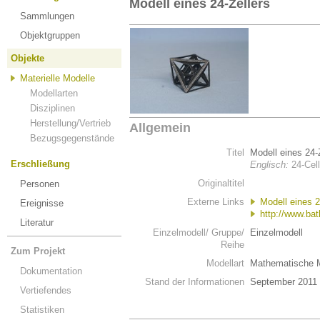
Modell eines 24-Zellers
Sammlungen
Objektgruppen
Objekte
Materielle Modelle
Modellarten
Disziplinen
Herstellung/Vertrieb
Allgemein
Bezugsgegenstände
Titel
Modell eines 24-
Erschließung
Englisch:
24-Cell
Originaltitel
Personen
Externe Links
Modell eines 2
Ereignisse
http://www.ba
Literatur
Einzelmodell/ Gruppe/
Einzelmodell
Reihe
Zum Projekt
Modellart
Mathematische 
Dokumentation
Stand der Informationen
September 2011
Vertiefendes
Statistiken