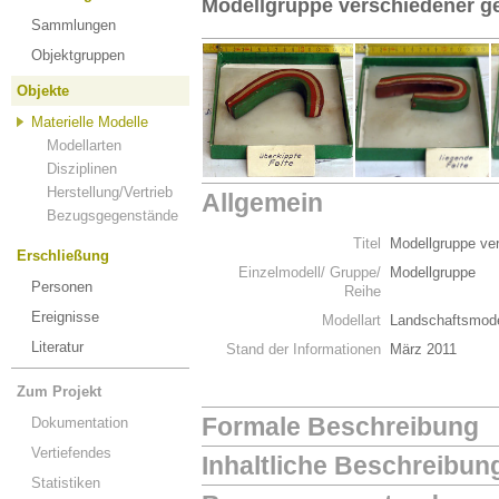
Modellgruppe verschiedener g
Sammlungen
Objektgruppen
Objekte
Materielle Modelle
Modellarten
Disziplinen
Herstellung/Vertrieb
Allgemein
Bezugsgegenstände
Titel
Modellgruppe ver
Erschließung
Einzelmodell/ Gruppe/
Modellgruppe
Personen
Reihe
Ereignisse
Modellart
Landschaftsmode
Literatur
Stand der Informationen
März 2011
Zum Projekt
Formale Beschreibung
Dokumentation
Vertiefendes
Inhaltliche Beschreibun
Statistiken